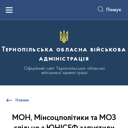
до
основного
Пошук
вмісту
Menu
Тернопільська обласна військова
адміністрація
Офіційний сайт Тернопільської обласної
військової адміністрації
Новини
МОН, Мінсоцполітики та МОЗ