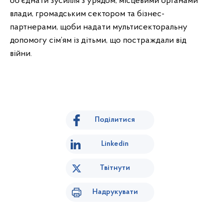
об’єднати зусилля з урядом, місцевими органами
влади, громадським сектором та бізнес-
партнерами, щоби надати мультисекторальну
допомогу сім’ям із дітьми, що постраждали від
війни.
Поділитися
Linkedin
Твітнути
Надрукувати