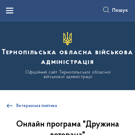
до
основного
Пошук
вмісту
Menu
Тернопільська обласна військова
адміністрація
Офіційний сайт Тернопільської обласної
військової адміністрації
Ветеранська політика
Онлайн програма "Дружина