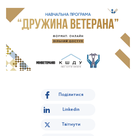
Поділитися
Linkedin
Твітнути