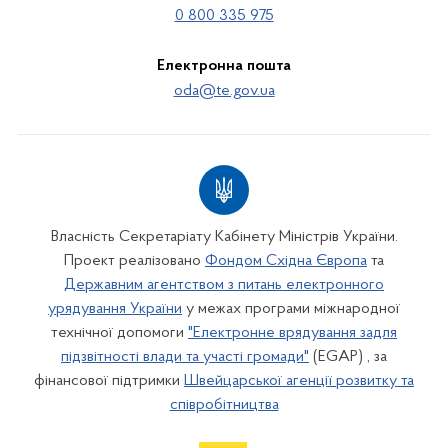
0 800 335 975
Електронна пошта
oda@te.gov.ua
Власність Секретаріату Кабінету Міністрів України.
Проект реалізовано
Фондом Східна Європа
та
Державним агентством з питань електронного
урядування України
у межах програми міжнародної
технічної допомоги
"Електронне врядування задля
підзвітності влади та участі громади"
(EGAP) , за
фінансової підтримки
Швейцарської агенції розвитку та
співробітництва