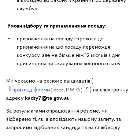
відповідно до Закону України «Про державну
службу».
Умови відбору та призначення на посаду:
призначення на посаду строкове до
призначення на цю посаду переможця
конкурсу, але не більше ніж 12 місяців з дня
припинення чи скасування воєнного стану.
Ми чекаємо на резюме кандидатів (
приклад форми
) на електронну
( .docx , 17.56 Кб )
адресу
kadry
7
@
te
.gov.ua
За результатами опрацювання резюме, ми
відберемо ті, які відповідають нашому запиту, та
запросимо відібраних кандидатів на співбесіду.