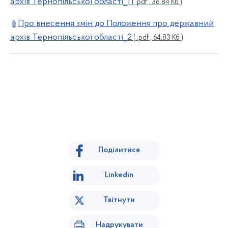
архів Тернопільської області_1
( .pdf , 36.84 Кб )
Про внесення змін до Положення про державний
архів Тернопільської області_2
( .pdf , 64.83 Кб )
Поділитися
Linkedin
Твітнути
Надрукувати