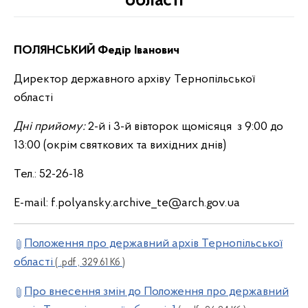
області
ПОЛЯНСЬКИЙ Федір Іванович
Директор державного архіву Тернопільської
області
Дні прийому:
2-й і 3-й вівторок щомісяця з 9:00 до
13:00 (окрім святкових та вихідних днів)
Тел.: 52-26-18
E-mail: f.polyansky.archive_te@arch.gov.ua
Положення про державний архів Тернопільської
області
( .pdf , 329.61 Кб )
Про внесення змін до Положення про державний