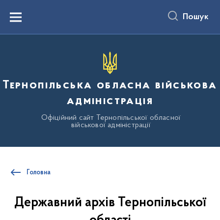
до
основного
Пошук
вмісту
Menu
Тернопільська обласна військова
адміністрація
Офіційний сайт Тернопільської обласної
військової адміністрації
Головна
Державний архів Тернопільської