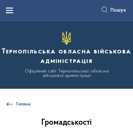
до
основного
Пошук
вмісту
Menu
Тернопільська обласна військова
адміністрація
Офіційний сайт Тернопільської обласної
військової адміністрації
Головна
Громадськості