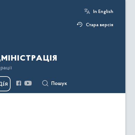
In English
Стара версія
міністрація
рації
Пошук