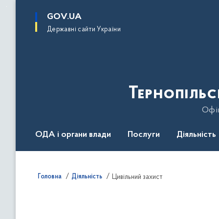
до
основного
GOV.UA
вмісту
Державні сайти України
Тернопільс
Офіц
ОДА і органи влади
Послуги
Діяльність
Головна
Діяльність
Цивільний захист