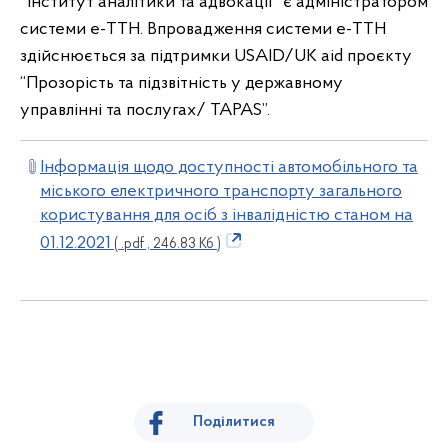
"Інститут аналітики та адвокації" є адміністратором
системи е-TTН. Впровадження системи е-TTН
здійснюється за підтримки USAID/UK aid проєкту
“Прозорість та підзвітність у державному
управлінні та послугах/ TAPAS”.
Інформація щодо доступності автомобільного та
міського електричного транспорту загального
користування для осіб з інвалідністю станом на
01.12.2021
( .pdf , 246.83 Кб )
Поділитися