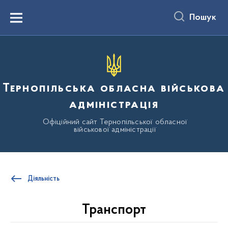
до
основного
Пошук
вмісту
Menu
Тернопільська обласна військова
адміністрація
Офіційний сайт Тернопільської обласної
військової адміністрації
Діяльність
Транспорт