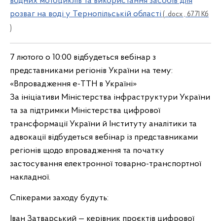
водних мотоциклів та використання засобів для
розваг на воді у Тернопільській області
( .docx , 67.71 Кб
)
7 лютого о 10:00 відбудеться вебінар з
представниками регіонів України на тему:
«Впровадження е-ТТН в Україні»
За ініціативи Міністерства інфраструктури України
та за підтримки Міністерства цифрової
трансформації України й Інституту аналітики та
адвокації відбудеться вебінар із представниками
регіонів щодо впровадження та початку
застосування електронної товарно-транспортної
накладної.
Спікерами заходу будуть:
Іван Затварський — керівник проєктів цифрової