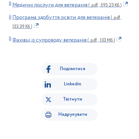
Медичні послуги для ветеранів
( .pdf , 595.23 Кб )
Програма здобуття освіти для ветеранів
( .pdf ,
133.39 Кб )
Фахівці із супроводу ветеранів
( .pdf , 1.03 Мб )
Поділитися
Linkedin
Твітнути
Надрукувати