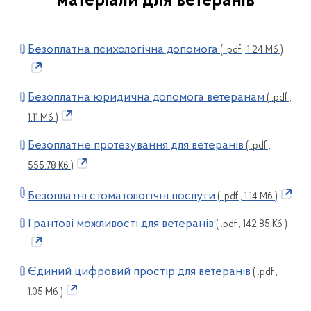
матеріали для ветеранів
Безоплатна психологічна допомога
( .pdf , 1.24 Мб )
Безоплатна юридична допомога ветеранам
( .pdf ,
1.11 Мб )
Безоплатне протезування для ветеранів
( .pdf ,
555.78 Кб )
Безоплатні стоматологічні послуги
( .pdf , 1.14 Мб )
Грантові можливості для ветеранів
( .pdf , 142.85 Кб )
Єдиний цифровий простір для ветеранів
( .pdf ,
1.05 Мб )