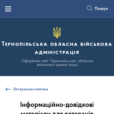
до
основного
Пошук
вмісту
Menu
Тернопільська обласна військова
адміністрація
Офіційний сайт Тернопільської обласної
військової адміністрації
Ветеранська політика
Інформаційно-довідкові