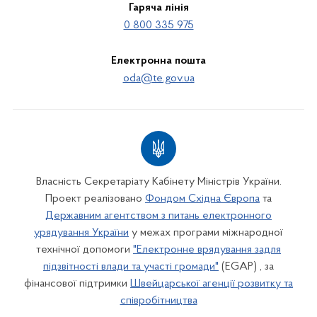
Гаряча лінія
0 800 335 975
Електронна пошта
oda@te.gov.ua
Власність Секретаріату Кабінету Міністрів України.
Проект реалізовано
Фондом Східна Європа
та
Державним агентством з питань електронного
урядування України
у межах програми міжнародної
технічної допомоги
"Електронне врядування задля
підзвітності влади та участі громади"
(EGAP) , за
фінансової підтримки
Швейцарської агенції розвитку та
співробітництва