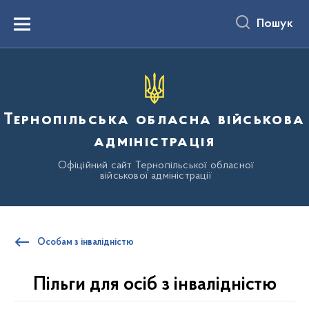
до
основного
Пошук
вмісту
Menu
Тернопільська обласна військова
адміністрація
Офіційний сайт Тернопільської обласної
військової адміністрації
Особам з інвалідністю
⁠Пільги для осіб з інвалідністю