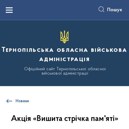
до
основного
Пошук
вмісту
Menu
Тернопільська обласна військова
адміністрація
Офіційний сайт Тернопільської обласної
військової адміністрації
Новини
Акція «Вишита стрічка пам'яті»