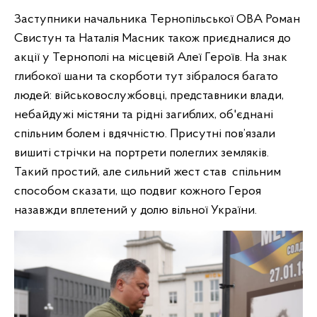
Заступники начальника Тернопільської ОВА Роман
Свистун та Наталія Масник також приєдналися до
акції у Тернополі на місцевій Алеї Героїв. На знак
глибокої шани та скорботи тут зібралося багато
людей: військовослужбовці, представники влади,
небайдужі містяни та рідні загиблих, об'єднані
спільним болем і вдячністю. Присутні пов’язали
вишиті стрічки на портрети полеглих земляків.
Такий простий, але сильний жест став спільним
способом сказати, що подвиг кожного Героя
назавжди вплетений у долю вільної України.