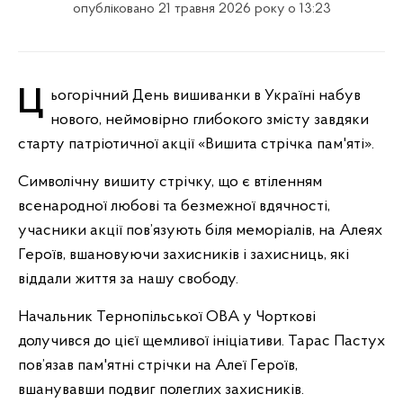
опубліковано 21 травня 2026 року о 13:23
Цьогорічний День вишиванки в Україні набув
нового, неймовірно глибокого змісту завдяки
старту патріотичної акції «Вишита стрічка пам'яті».
Символічну вишиту стрічку, що є втіленням
всенародної любові та безмежної вдячності,
учасники акції пов’язують біля меморіалів, на Алеях
Героїв, вшановуючи захисників і захисниць, які
віддали життя за нашу свободу.
Начальник Тернопільської ОВА у Чорткові
долучився до цієї щемливої ініціативи. Тарас Пастух
пов’язав пам'ятні стрічки на Алеї Героїв,
вшанувавши подвиг полеглих захисників.