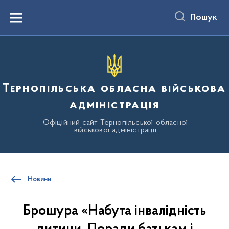
до
основного
Пошук
вмісту
Menu
Тернопільська обласна військова
адміністрація
Офіційний сайт Тернопільської обласної
військової адміністрації
Новини
Брошура «Набута інвалідність