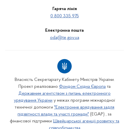
Гаряча лінія
0 800 335 975
Електронна пошта
oda@te.gov.ua
Власність Секретаріату Кабінету Міністрів України.
Проект реалізовано
Фондом Східна Європа
та
Державним агентством з питань електронного
урядування України
у межах програми міжнародної
технічної допомоги
"Електронне врядування задля
підзвітності влади та участі громади"
(EGAP) , за
фінансової підтримки
Швейцарської агенції розвитку та
співробітництва