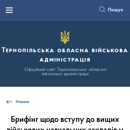
до
основного
Пошук
вмісту
Menu
Тернопільська обласна військова
адміністрація
Офіційний сайт Тернопільської обласної
військової адміністрації
Новини
Брифінг щодо вступу до вищих