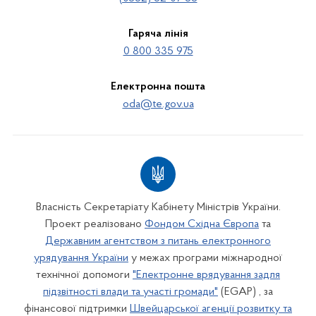
Гаряча лінія
0 800 335 975
Електронна пошта
oda@te.gov.ua
Власність Секретаріату Кабінету Міністрів України.
Проект реалізовано
Фондом Східна Європа
та
Державним агентством з питань електронного
урядування України
у межах програми міжнародної
технічної допомоги
"Електронне врядування задля
підзвітності влади та участі громади"
(EGAP) , за
фінансової підтримки
Швейцарської агенції розвитку та