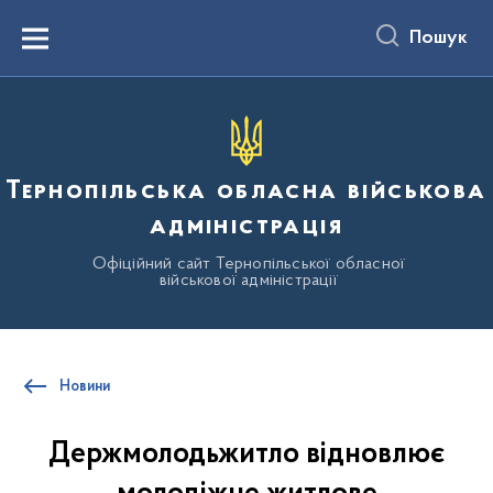
до
основного
Пошук
вмісту
Menu
Тернопільська обласна військова
адміністрація
Офіційний сайт Тернопільської обласної
військової адміністрації
Новини
Держмолодьжитло відновлює