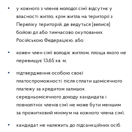
у кожного з членів молодої сім’ї відсутнє у
власності житло, крім житла на території з
Переліку територій, де ведуться (велися)
бойові дії або тимчасово окупованих
Російською Федерацією, або:
кожен член сім’ї володіє житлом, площа якого не
перевищує 13,65 кв. м,
підтвердження особою своєї
платоспроможності: після сплати щомісячного
платежу за кредитом залишок
середньомісячного доходу кандидата і
повнолітніх членів сім’ї не може бути меншим
за прожитковий мінімум на кожного члена сім’ї;
кандидат не належить до підсанкційних осіб.