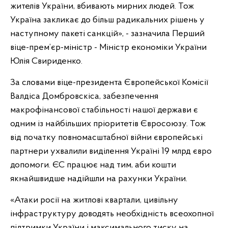
жителів України, вбивають мирних людей. Тож
Україна закликає до більш радикальних рішень у
наступному пакеті санкцій», - зазначила Перший
віце-прем’єр-міністр - Міністр економіки України
Юлія Свириденко.
За словами віце-президента Європейської Комісії
Валдіса Домбровскіса, забезпечення
макрофінансової стабільності нашої держави є
одним із найбільших пріоритетів Євросоюзу. Тож
від початку повномасштабної війни європейські
партнери ухвалили виділення Україні 19 млрд євро
допомоги. ЄС працює над тим, аби кошти
якнайшвидше надійшли на рахунки України.
«Атаки росії на житлові квартали, цивільну
інфраструктуру доводять необхідність всеохопної
підтримки України і максимального тиску на