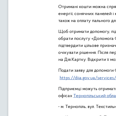
Отримані кошти можна спрям
енергії, сонячних панелей і 
також на оплату пального дл
Щоб отримати допомогу, під
обрати послугу «Допомога Ф
підтвердити цільове признач
очікувати рішення. Після пе
на Дія.Картку. Відкрити її 
Подати заяву для допомоги 
https://diia.gov.ua/service
Підприємці можуть отримати
офісах
Тернопільський обла
• м. Тернопіль, вул. Текстильн