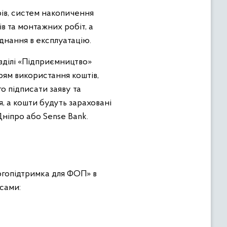
рів, систем накопичення
ів та монтажних робіт, а
днання в експлуатацію.
зділі «Підприємництво»
рям використання коштів,
о підписати заяву та
я, а кошти будуть зараховані
Дніпро або Sense Bank.
ргопідтримка для ФОП» в
сами: