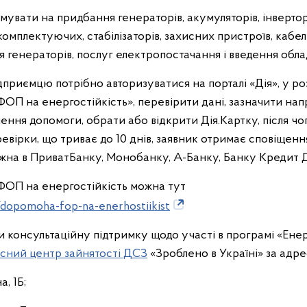
увати на придбання генераторів, акумуляторів, інверто
комплектуючих, стабілізаторів, захисних пристроїв, кабел
я генераторів, послуг електропостачання і введення обла
приємцю потрібно авторизуватися на порталі «Дія», у ро
ОП на енергостійкість», перевірити дані, зазначити нап
ення допомоги, обрати або відкрити Дія.Картку, після чог
ревірки, що триває до 10 днів, заявник отримає сповіщенн
можна в ПриватБанку, Монобанку, А-Банку, Банку Кредит 
ФОП на енергостійкість можна тут
s/dopomoha-fop-na-enerhostiikist
 консультаційну підтримку щодо участі в програмі «Ене
сний центр зайнятості ДСЗ
«Зроблено в Україні» за адре
а, 1Б;