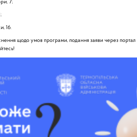
ри, 7;
1;
и, 16.
снення щодо умов програми, подання заяви через портал «
йтесь!