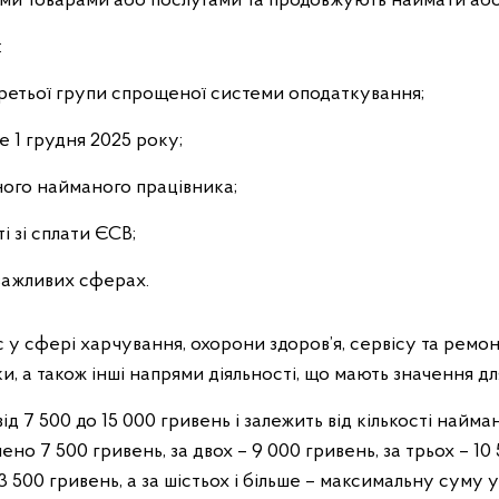
ми товарами або послугами та продовжують наймати або
:
третьої групи спрощеної системи оподаткування;
е 1 грудня 2025 року;
го найманого працівника;
 зі сплати ЄСВ;
важливих сферах.
с у сфері харчування, охорони здоров’я, сервісу та ремон
ки, а також інші напрями діяльності, що мають значення д
д 7 500 до 15 000 гривень і залежить від кількості найман
о 7 500 гривень, за двох – 9 000 гривень, за трьох – 10 
 13 500 гривень, а за шістьох і більше – максимальну суму у