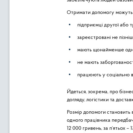
забезпечують людей базови
Отримати допомогу можуть
підприємці другої або 
зареєстровані не пізніш
мають щонайменше одно
не мають заборгованості
працюють у соціально 
Йдеться, зокрема, про бізне
догляду, логістики та достав
Розмір допомоги становить ві
одного працівника передбачен
12 000 гривень, за п’ятьох –