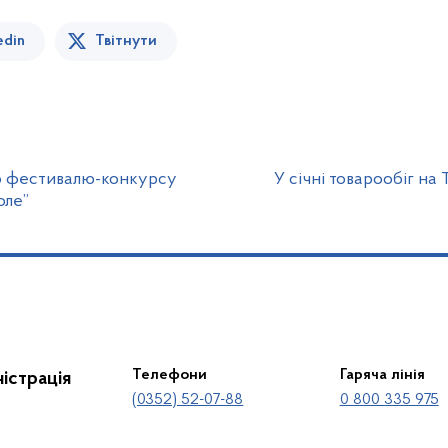
edin
Твітнути
о фестивалю-конкурсу
У січні товарообіг на
оле”
Телефони
Гаряча лінія
істрація
(0352) 52-07-88
0 800 335 975