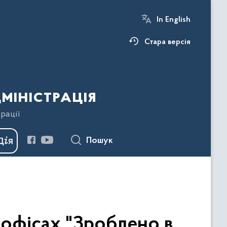
In English
Стара версія
міністрація
рації
Пошук
 офісах "Зроблено в