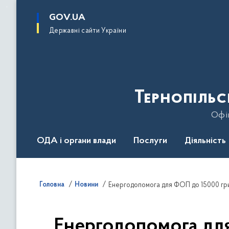
до
основного
GOV.UA
вмісту
Державні сайти України
Тернопільс
Офіц
ОДА і органи влади
Послуги
Діяльність
Головна
Новини
Енергодопомога для ФОП до 15000 грив
Енергодопомога для