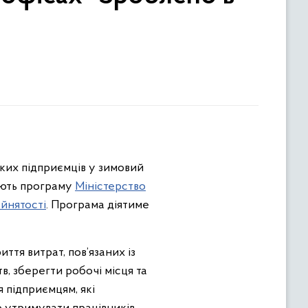
ких підприємців у зимовий
зують програму
Міністерство
йнятості
. Програма діятиме
тя витрат, пов’язаних із
тв, зберегти робочі місця та
 підприємцям, які