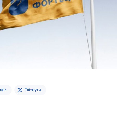
edin
Твітнути