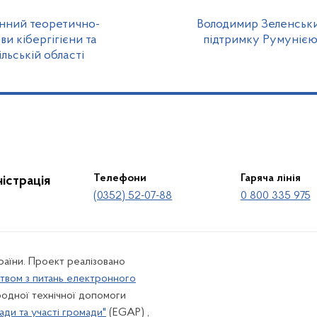
енний теоретично-
Володимир Зеленськи
и кібергігієни та
підтримку Румунією 
льській області
Телефони
Гаряча лінія
істрація
(0352) 52-07-88
0 800 335 975
країни. Проект реалізовано
твом з питань електронного
одної технічної допомоги
ади та участі громади"
(EGAP) ,