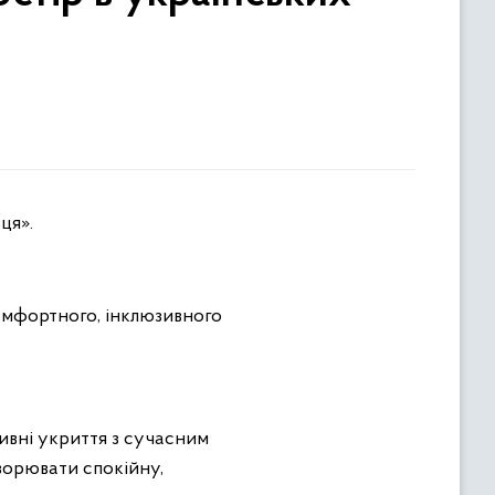
ця».
омфортного, інклюзивного
ивні укриття з сучасним
творювати спокійну,