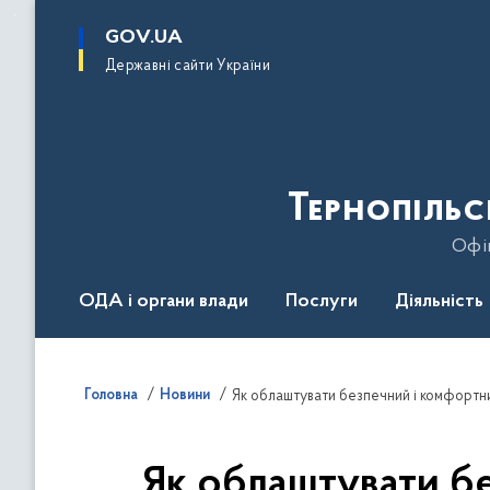
до
основного
GOV.UA
вмісту
Державні сайти України
Тернопільс
Офіц
ОДА і органи влади
Послуги
Діяльність
Головна
Новини
Як облаштувати безпечний і комфортни
Як облаштувати бе