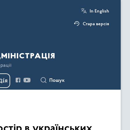
In English
Стара версія
міністрація
рації
Пошук
стір в українських