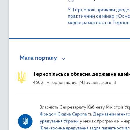
У Тернополі провели двод
практичний семінар «Основ
медіаграмотності в Тернопі
Мапа порталу
Тернопільська обласна державна адмін
46021, м.Тернопіль, вул.М.Грушевського, 8
Власність Секретаріату Кабінету Міністрів У
Фондом Східна Європа
та
Державним агентс
урядування України
у межах програми міжнар
"Електронне врядування задля підзвітності вл