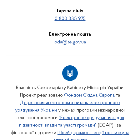
Гаряча лінія
0 800 335 975
Електронна пошта
oda@te.gov.ua
Власність Секретаріату Кабінету Міністрів України.
Проект реалізовано
Фондом Східна Європа
та
Державним агентством з питань електронного
урядування України
у межах програми міжнародної
технічної допомоги
"Електронне врядування задля
підзвітності влади та участі громади"
(EGAP) , за
фінансової підтримки
Швейцарської агенції розвитку та