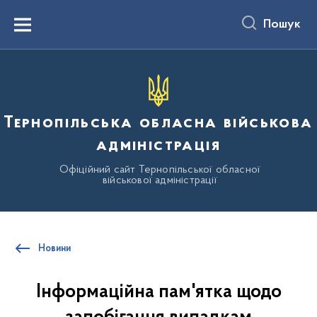
до
основного
Пошук
вмісту
Menu
Тернопільська обласна військова
адміністрація
Офіційний сайт Тернопільської обласної
військової адміністрації
Новини
Інформаційна пам'ятка щодо