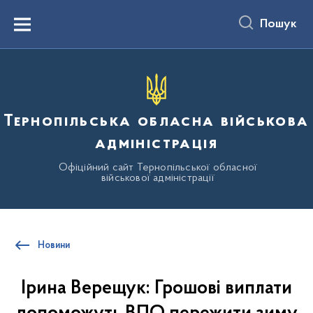
до
основного
Пошук
вмісту
Menu
Тернопільська обласна військова
адміністрація
Офіційний сайт Тернопільської обласної
військової адміністрації
Новини
Ірина Верещук: Грошові виплати