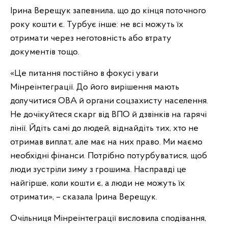
Ірина Верещук запевнила, що до кінця поточного
року кошти є. Турбує інше: не всі можуть їх
отримати через неготовність або втрату
документів тощо.
«Це питання постійно в фокусі уваги
Мінреінтеграції. До його вирішення мають
долучитися ОВА й органи соцзахисту населення.
Не дочікуйтеся скарг від ВПО й дзвінків на гарячі
лінії. Йдіть самі до людей, віднайдіть тих, хто не
отримав виплат, але має на них право. Ми маємо
необхідні фінанси. Потрібно потурбуватися, щоб
люди зустріли зиму з грошима. Насправді це
найгірше, коли кошти є, а люди не можуть їх
отримати», – сказала Ірина Верещук.
Очільниця Мінреінтеграції висловила сподівання,