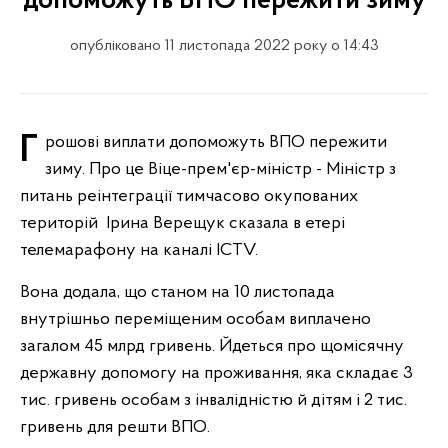
допоможуть ВПО пережити зиму
опубліковано 11 листопада 2022 року о 14:43
Грошові виплати допоможуть ВПО пережити
зиму. Про це Віце-прем'єр-міністр - Міністр з
питань реінтеграції тимчасово окупованих
територій Ірина Верещук сказала в етері
телемарафону на каналі ICTV.
Вона додала, що станом на 10 листопада
внутрішньо переміщеним особам виплачено
загалом 45 млрд гривень. Йдеться про щомісячну
державну допомогу на проживання, яка складає 3
тис. гривень особам з інвалідністю й дітям і 2 тис.
гривень для решти ВПО.