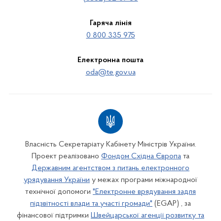
Гаряча лінія
0 800 335 975
Електронна пошта
oda@te.gov.ua
Власність Секретаріату Кабінету Міністрів України.
Проект реалізовано
Фондом Східна Європа
та
Державним агентством з питань електронного
урядування України
у межах програми міжнародної
технічної допомоги
"Електронне врядування задля
підзвітності влади та участі громади"
(EGAP) , за
фінансової підтримки
Швейцарської агенції розвитку та