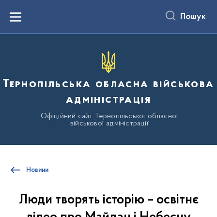
до
основного
Пошук
вмісту
Menu
Тернопільська обласна військова
адміністрація
Офіційний сайт Тернопільської обласної
військової адміністрації
Новини
Люди творять історію – освітнє