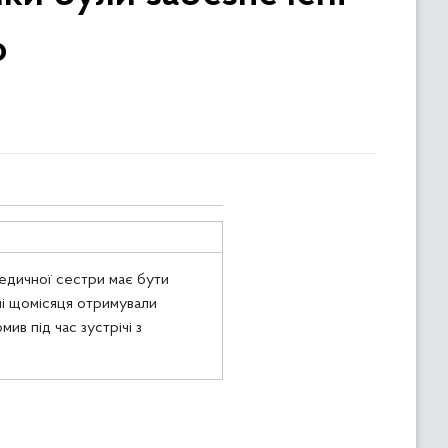
ю
 медичної сестри має бути
рні щомісяця отримували
в під час зустрічі з