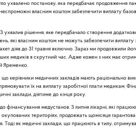
ло ухвалено постанову, яка передбачає продовження па
и неспроможні власним коштом забезпечити виплату базово
З ухвалив рішення, яке передбачало створення додатково
ень, які власним коштом не можуть забезпечити виплату з
кет діяв до 31 травня включно. Зараз ми продовжили йог
аших медиків в скрутний час. Адже кожен з них має отр
ій Яременко.
, що керівники медичних закладів мають раціонально ви
рямовувати їх на виплату заробітної плати медикам. Фін
чні заклади, діятиме до кінця року.
 до фінансування медустанов. З липня лікарні, які працю
окупованих територіях, продовжать щомісяця гарантован
я. Тоді як медичні заклади, що працюють в тилу, отриму