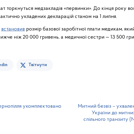
плат торкнуться медзакладів «первинки». До кінця року 
фактично укладених декларацій станом на 1 липня.
д
встановив
розмір базової заробітної плати медикам, яки
 нижче ніж 20 000 гривень, а медичної сестри — 13 500 гр
edin
Твітнути
ернопілля укомплектовано
Митний безвіз – ухвал
України до митни
спільного транзиту (