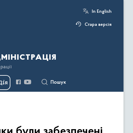
In English
Стара версія
міністрація
рації
Пошук
ики були забезпечені