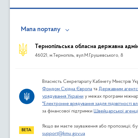
Мапа порталу
Тернопільська обласна державна адмін
46021, м.Тернопіль, вул.М.Грушевського, 8
Власність Секретаріату Кабінету Міністрів У
Фондом Східна Європа
та
Державним агентс
урядування України
у межах програми міжнар
"Електронне врядування задля підзвітності вл
за фінансової підтримки
Швейцарської агенції
Якщо ви маєте зауваження або пропозиції, буд
support@kmu.gov.ua