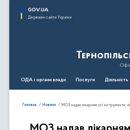
до
основного
GOV.UA
вмісту
Державні сайти України
Тернопільс
Офіц
ОДА і органи влади
Послуги
Діяльність
Головна
Новини
МОЗ надав лікарням усі інструменти, 
МОЗ надав лікарням 