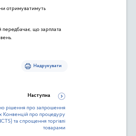
вони отримуватимуть
й передбачає, що зарплата
ивень.
Надрукувати
Наступна
ено рішення про запрошення
х Конвенцій про процедуру
NCTS) та спрощення торгівлі
товарами