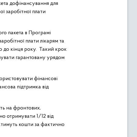
кета дофінансування для
ї заробітної плати
го пакета в Програмі
аробітної плати лікарям та
о до кінця року. Такий крок
имувати гарантовану урядом
користовувати фінансові
ансова підтримка від
ють на фронтових,
о отримувати 1/12 від
ватимуть кошти за фактично