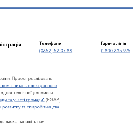
Телефони
Гаряча лінія
істрація
(0352) 52-07-88
0 800 335 975
країни. Проект реалізовано
твом з питань електронного
одної технічної допомоги
ади та участі громади"
(EGAP) ,
 розвитку та співробітництва
ь ласка, напишіть нам: