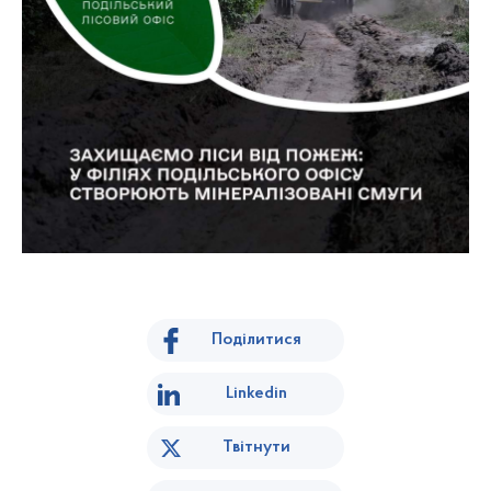
Поділитися
Linkedin
Твітнути