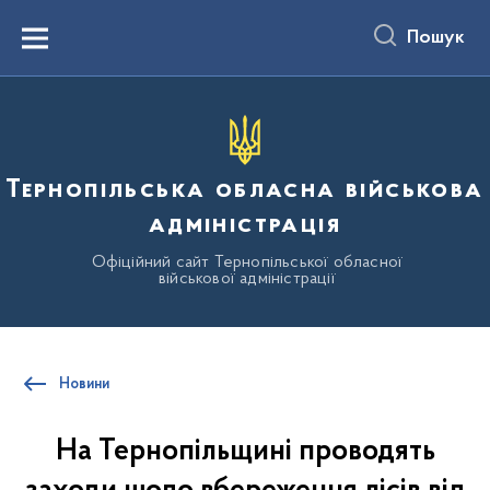
до
основного
Пошук
вмісту
Menu
Тернопільська обласна військова
адміністрація
Офіційний сайт Тернопільської обласної
військової адміністрації
Новини
На Тернопільщині проводять