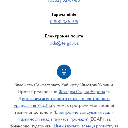
(0352) 52-07-88
Гаряча лінія
0 800 335 975
Електронна пошта
oda@te.gov.ua
Власність Секретаріату Кабінету Міністрів України.
Проект реалізовано
Фондом Східна Європа
та
Державним агентством з питань електронного
урядування України
у межах програми міжнародної
технічної допомоги
"Електронне врядування задля
підзвітності влади та участі громади"
(EGAP) , за
фінансової підтримки
Швейцарської агенції розвитку та