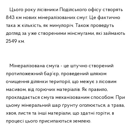
Цього року лісівники Поділського офісу створять
843 км нових мінералізованих смуг. Це фактично
така ж кількість, як минулоріч. Також проведуть
догляд за уже створеними мінсмугами, які займають
2549 км.
Мінералізована смуга - це штучно створений
протипожежний бар’єр, проведений шляхом
очищення ділянки території, що межує з лісовим
масивом, від горючих матеріалів. Як правило,
прокладається смуга механізованим способом. При
цьому мінеральний шар ґрунту оголюється, а трава,
хвоя, листя та інші матеріали, що здатні горіти, в
процесі цього присипаються землею.