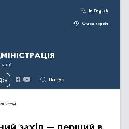
In English
Стара версія
міністрація
рації
Пошук
На Тернопільщині відбувся унікальний культурний захід — перший в Україні фестиваль-конкурс «Чарівний світ ляльки-мотанки»!
ний захід — перший в