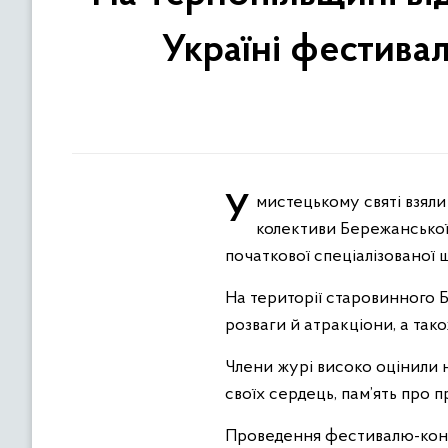
Україні фестива
У мистецькому святі взяли участь народні майстри з десяти областей України та з-за кордону, а також творчі
колективи Бережанської 
початкової спеціалізованої 
На території старовинного Б
розваги й атракціони, а так
Члени журі високо оцінили н
своїх сердець, пам’ять про п
Проведення фестивалю-конку