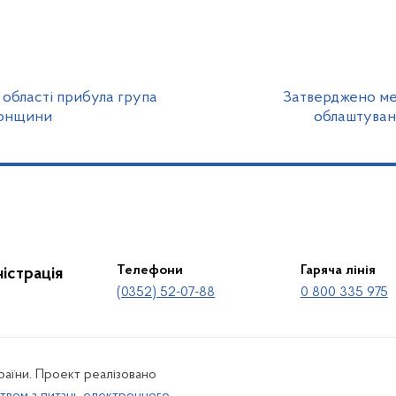
 області прибула група
Затверджено ме
рсонщини
облаштуван
Телефони
Гаряча лінія
істрація
(0352) 52-07-88
0 800 335 975
країни. Проект реалізовано