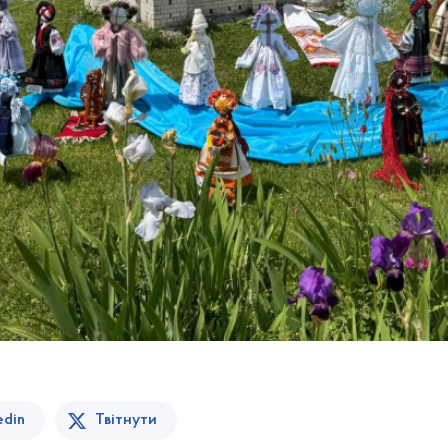
edin
Твітнути