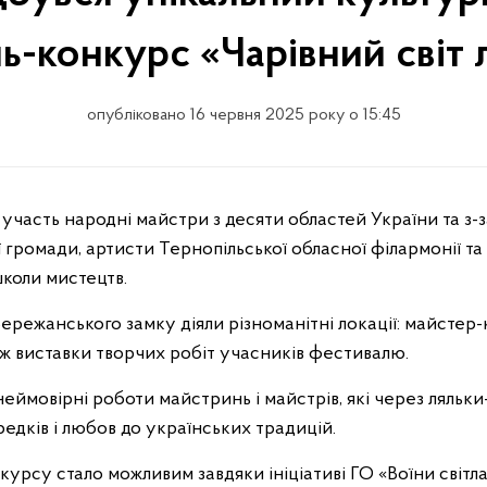
ль-конкурс «Чарівний світ 
опубліковано 16 червня 2025 року о 15:45
громади, артисти Тернопільської обласної філармонії та
школи мистецтв.
ережанського замку діяли різноманітні локації: майстер-к
ож виставки творчих робіт учасників фестивалю.
еймовірні роботи майстринь і майстрів, які через ляльк
редків і любов до українських традицій.
рсу стало можливим завдяки ініціативі ГО «Воїни світла.