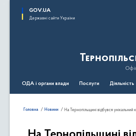
до
основного
GOV.UA
вмісту
Державні сайти України
Тернопільс
Офіц
ОДА і органи влади
Послуги
Діяльність
Головна
Новини
На Тернопільщині ві