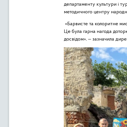
департаменту культури і тур
методичного центру народно
«Барвисте та колоритне мис
Це була гарна нагода дотор
досвідом», — зазначила дир