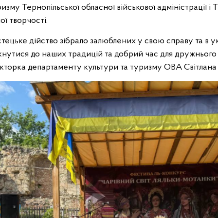
изму Тернопільської обласної військової адміністрації і
ї творчості.
тецьке дійство зібрало залюблених у свою справу та в у
кнутися до наших традицій та добрий час для дружнього 
екторка департаменту культури та туризму ОВА Світлана