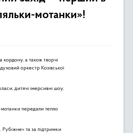
ляльки-мотанки»!
 духовий оркестр Козівської
ласи, дитячі імерсивні шоу,
и-мотанки передали тепло
 Рубіжне» та за підтримки