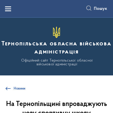
до
основного
Пошук
вмісту
Menu
Тернопільська обласна військова
адміністрація
Офіційний сайт Тернопільської обласної
військової адміністрації
Новини
На Тернопільщині впроваджують