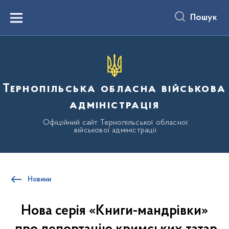
до
основного
Пошук
вмісту
Menu
Тернопільська обласна військова
адміністрація
Офіційний сайт Тернопільської обласної
військової адміністрації
Новини
Нова серія «Книги-мандрівки»