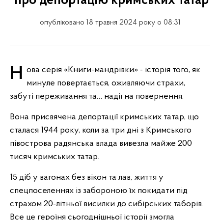
про депортацію кримських татар
опубліковано 18 травня 2024 року о 08:31
Нова серія «Книги-мандрівки» - історія того, як
минуле повертається, оживляючи страхи,
забуті переживання та… надії на повернення.
Вона присвячена депортації кримських татар, що
сталася 1944 року, коли за три дні з Кримського
півострова радянська влада вивезла майже 200
тисяч кримських татар.
15 діб у вагонах без вікон та лав, життя у
спецпоселеннях із забороною їх покидати під
страхом 20-літньої висилки до сибірських таборів.
Все це героїня сьогоднішньої історії змогла