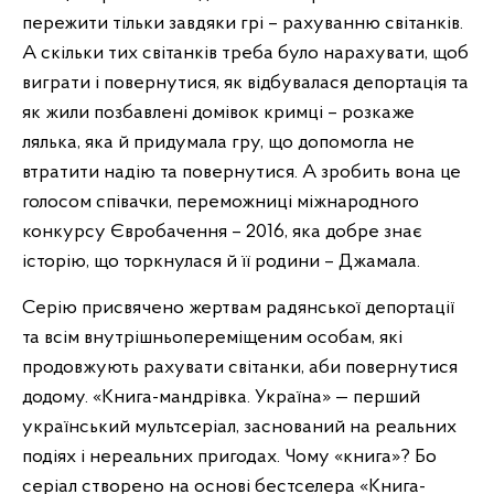
пережити тільки завдяки грі – рахуванню світанків.
А скільки тих світанків треба було нарахувати, щоб
виграти і повернутися, як відбувалася депортація та
як жили позбавлені домівок кримці – розкаже
лялька, яка й придумала гру, що допомогла не
втратити надію та повернутися. А зробить вона це
голосом співачки, переможниці міжнародного
конкурсу Євробачення – 2016, яка добре знає
історію, що торкнулася й її родини – Джамала.
Серію присвячено жертвам радянської депортації
та всім внутрішньопереміщеним особам, які
продовжують рахувати світанки, аби повернутися
додому. «Книга-мандрівка. Україна» — перший
український мультсеріал, заснований на реальних
подіях і нереальних пригодах. Чому «книга»? Бо
серіал створено на основі бестселера «Книга-