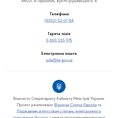
46021, м.Тернопіль, вул.М.Грушевського, 8
Телефони
(0352) 52-07-88
Гаряча лінія
0 800 335 975
Електронна пошта
oda@te.gov.ua
Власність Секретаріату Кабінету Міністрів України.
Проект реалізовано
Фондом Східна Європа
та
Державним агентством з питань електронного
урядування України
у межах програми міжнародної