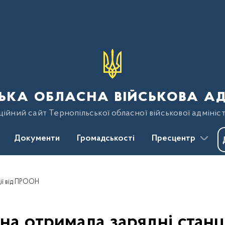
ька обласна військова ад
ійний сайт Тернопільської обласної військової адмініст
Документи
Громадськості
Пресцентр
ії від ПРООН
на отримала зарядні станц