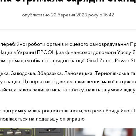
опубліковано 22 березня 2023 року о 15:42
Націй в Україні (ПРООН), за фінансової допомоги Уряду Я
 громадам області зарядні станції Goal Zero - Power Sta
ька, Заводська, Збаразька, Лановецька, Тернопільська та
у стацію. Ці портативні джерела живлення малої потужн
вайси, а також залишатись на зв’язку, навіть за умови від
підтримку міжнародної спільноти, зокрема Уряду Японії 
 сподівається на подальшу співпрацю.