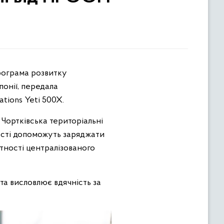
понії, передала
tions Yeti 500X.
 Чортківська територіальні
ості допоможуть заряджати
сутності централізованого
та висловлює вдячність за