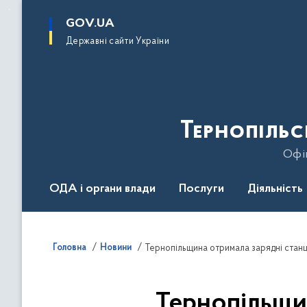
до
основного
GOV.UA
вмісту
Державні сайти України
Тернопільс
Офіц
ОДА і органи влади
Послуги
Діяльність
Головна
Новини
Тернопільщина отримала зарядні станц
Тернопільщи