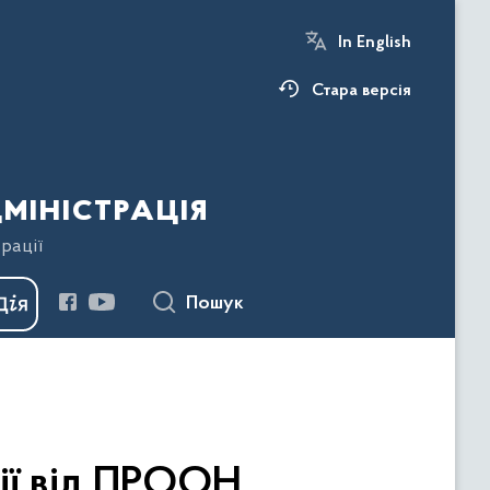
In English
Стара версія
міністрація
рації
Пошук
ії від ПРООН