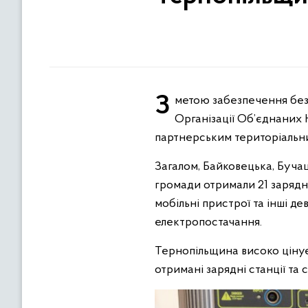
З метою забезпечення безперебійної роботи органів місцевого самоврядування Програма розвитку
Організації Об’єднаних 
партнерським територіальним
Загалом, Байковецька, Бучац
громади отримали 21 зарядн
мобільні пристрої та інші де
електропостачання.
Тернопільщина високо цінує 
отримані зарядні станції та