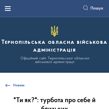
до
основного
Пошук
вмісту
Menu
Тернопільська обласна військова
адміністрація
Офіційний сайт Тернопільської обласної
військової адміністрації
Новини
"Ти як?": турбота про себе й