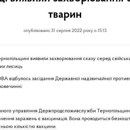
тварин
опубліковано 31 серпня 2022 року о 15:13
ернопільщині виявили захворювання сказу серед свійськ
их лисиць.
ОВА відбулось засідання Державної надзвичайної протиепіз
новечинні.
вного управління Держпродспоживслужби Тернопільщини 
ення заражень є вакцинація. Вона проводиться безкош
ньою кількістю вакцини.