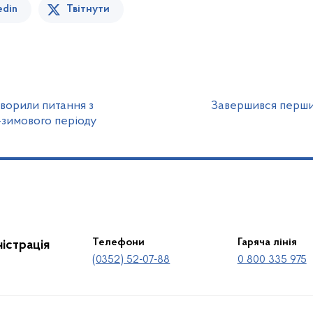
edin
Твітнути
ворили питання з
Завершився перший
-зимового періоду
Телефони
Гаряча лінія
істрація
(0352) 52-07-88
0 800 335 975