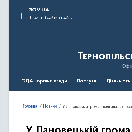
до
основного
GOV.UA
вмісту
Державні сайти України
Тернопільс
Офіц
ОДА і органи влади
Послуги
Діяльність
Головна
Новини
У Лановецькій громаді виявили захвор
У Лановецькій грома