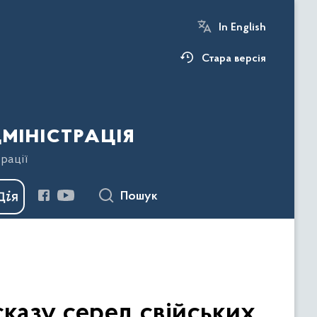
In English
Стара версія
міністрація
рації
Пошук
казу серед свійських