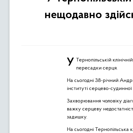
нещодавно здійс
У Тернопільській клінічній лікарні виписують пацієнта, якому нещодавно здійснили унікальну операцію з
пересадки серця.
На сьогодні 38-річний Андр
інституті серцево-судинної 
Захворювання чоловіку діагн
важку серцеву недостатність
задишку.
На сьогодні Тернопільська к