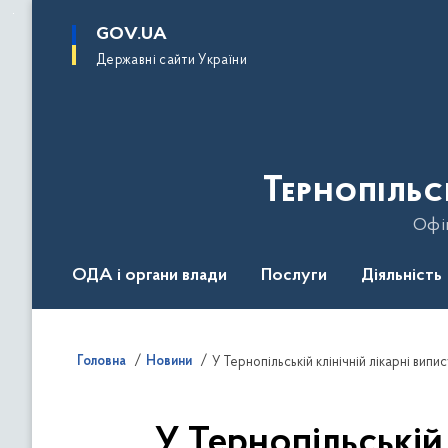
до
основного
GOV.UA
вмісту
Державні сайти України
Тернопільс
Офіц
ОДА і органи влади
Послуги
Діяльність
Головна
Новини
У Тернопільській клінічній лікарні ви
У Тернопільській 