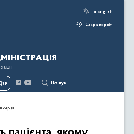
In English
Стара версія
міністрація
рації
Пошук
ки серця
ть пацієнта, якому