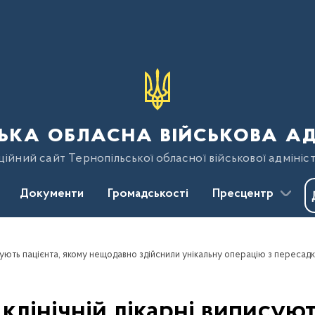
ька обласна військова ад
ійний сайт Тернопільської обласної військової адмініст
Документи
Громадськості
Пресцентр
писують пацієнта, якому нещодавно здійснили унікальну операцію з пересад
клінічній лікарні виписую