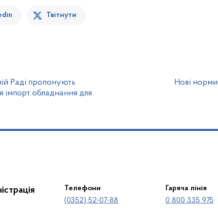
edin
Твітнути
ній Раді пропонують
Нові норми
я імпорт обладнання для
Телефони
Гаряча лінія
істрація
(0352) 52-07-88
0 800 335 975