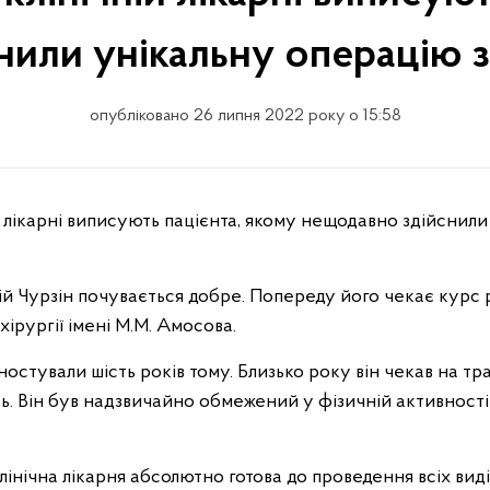
нили унікальну операцію з
опубліковано 26 липня 2022 року о 15:58
ій Чурзін почувається добре. Попереду його чекає курс р
хірургії імені М.М. Амосова.
остували шість років тому. Близько року він чекав на тр
. Він був надзвичайно обмежений у фізичній активності 
лінічна лікарня абсолютно готова до проведення всіх виді