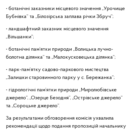
• ботанічні заказники місцевого значення „Урочище
Бубнівка” та „Білозірська заплава річки Збруч”;
• ландшафтний заказник місцевого значення
„Вільшанки”;
• ботанічні пам’ятки природи „Волицька лучно-
болотна ділянка” та „Малокусковецька ділянка”;
• парк-пам’ятку садово-паркового мистецтва
„Залишки старовинного парку у с. Бережанка”;
• гідрологічні пам’ятки природи „Миролюбівське
джерело”, „Озерце Безодня”, „Острівське джерело”
та „Сороцьке джерело”.
За результатами обговорення комісія ухвалила
рекомендації щодо подання пропозицій начальнику