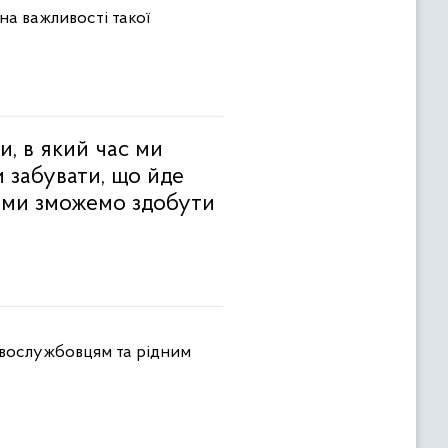
на важливості такої
и, в який час ми
и забувати, що йде
и ми зможемо здобути
овослужбовцям та рідним