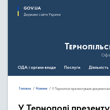
до
основного
GOV.UA
вмісту
Державні сайти України
Тернопільс
Офіц
ОДА і органи влади
Послуги
Діяльність
Головна
Новини
У Тернополі презентували документал
У Тернополі презенту