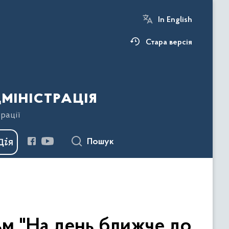
In English
Стара версія
міністрація
рації
Пошук
ьм "На день ближче до