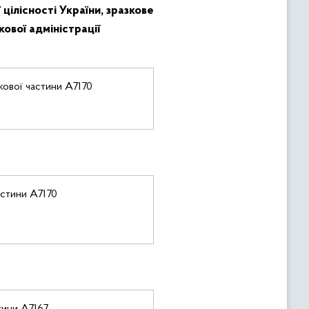
цілісності України, зразкове
ової адміністрації
кової частини А7170
астини А7170