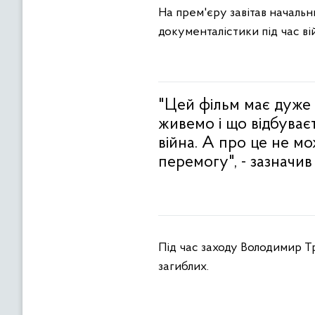
На прем'єру завітав началь
документалістики під час ві
"Цей фільм має дуже 
живемо і що відбуваєт
війна. А про це не м
перемогу", - зазначив
Під час заходу Володимир Т
загиблих.