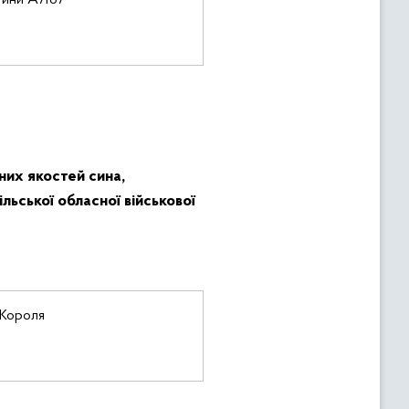
тини А7167
них якостей сина,
ьської обласної військової
 Короля