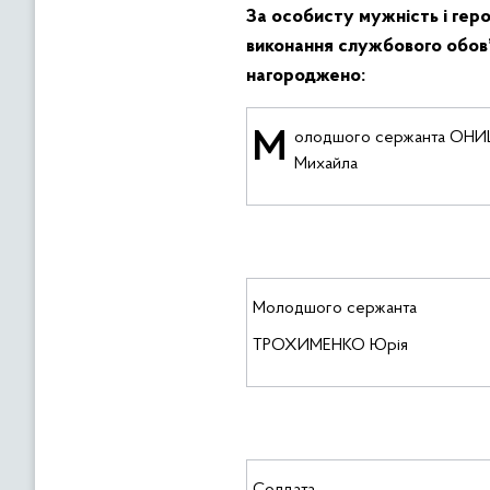
За особисту мужність і геро
виконання службового обо
нагороджено:
Молодшого сержанта ОНИШКА
Михайла
Молодшого сержанта
ТРОХИМЕНКО Юрія