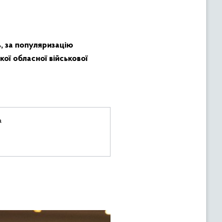
ь, за популяризацію
ої обласної військової
а