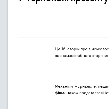
Це 16 історій про військов
повномасштабного вторгнен
Механіки, журналісти, педаг
фільмі також представлені іст