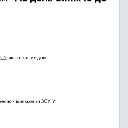
ЗСУ
, які з перших днів
фесію - військовий ЗСУ. У