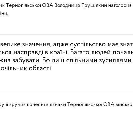
ник Тернопільської ОВА Володимир Труш, який наголосив
йни.
велике значення, адже суспільство має знат
ься насправді в країні. Багато людей почал
ожна забувати. Бо лиш спільними зусиллям
 очільник області.
руш вручив почесні відзнаки Тернопільської ОВА військ