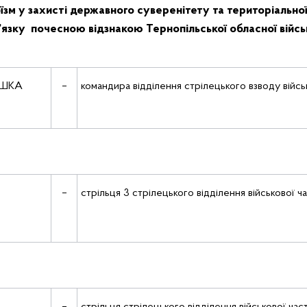
їзм у захисті державного суверенітету та територіальної 
в’язку
почесною відзнакою Тернопільської обласної військ
–
командира відділення стрілецького взводу війсь
–
стрільця 3 стрілецького відділення військової ч