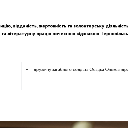
цію, відданість, жертовність та волонтерську діяльніст
у та літературну працю
почесною відзнакою Тернопільськ
–
дружину загиблого солдата Осадка Олександр