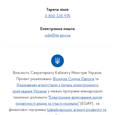
Гаряча лінія
0 800 335 975
Електронна пошта
oda@te.gov.ua
Власність Секретаріату Кабінету Міністрів України.
Проект реалізовано
Фондом Східна Європа
та
Державним агентством з питань електронного
урядування України
у межах програми міжнародної
технічної допомоги
"Електронне врядування задля
підзвітності влади та участі громади"
(EGAP) , за
фінансової підтримки
Швейцарської агенції розвитку та