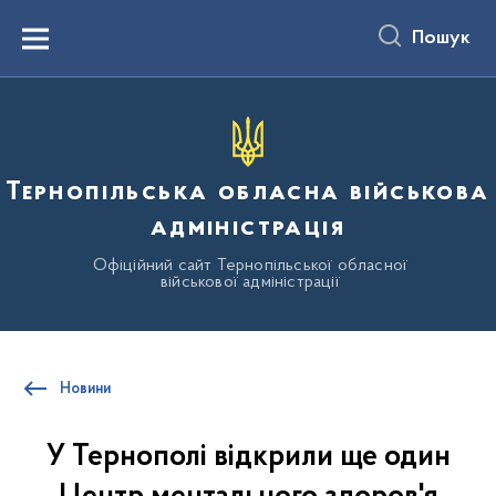
до
основного
Пошук
вмісту
Menu
Тернопільська обласна військова
адміністрація
Офіційний сайт Тернопільської обласної
військової адміністрації
Новини
У Тернополі відкрили ще один