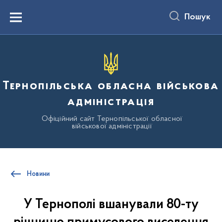
до
основного
Пошук
вмісту
Menu
Тернопільська обласна військова
адміністрація
Офіційний сайт Тернопільської обласної
військової адміністрації
Новини
У Тернополі вшанували 80-ту