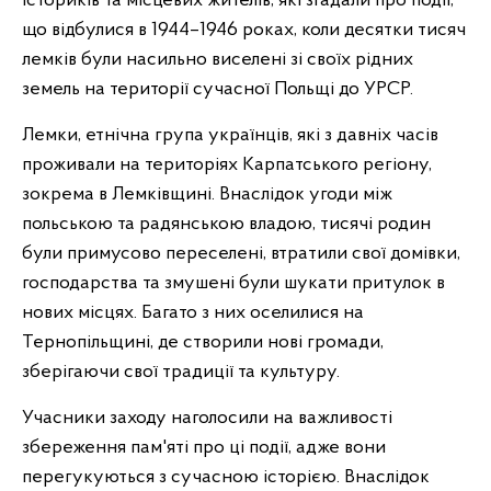
істориків та місцевих жителів, які згадали про події,
що відбулися в 1944–1946 роках, коли десятки тисяч
лемків були насильно виселені зі своїх рідних
земель на території сучасної Польщі до УРСР.
Лемки, етнічна група українців, які з давніх часів
проживали на територіях Карпатського регіону,
зокрема в Лемківщині. Внаслідок угоди між
польською та радянською владою, тисячі родин
були примусово переселені, втратили свої домівки,
господарства та змушені були шукати притулок в
нових місцях. Багато з них оселилися на
Тернопільщині, де створили нові громади,
зберігаючи свої традиції та культуру.
Учасники заходу наголосили на важливості
збереження пам'яті про ці події, адже вони
перегукуються з сучасною історією. Внаслідок