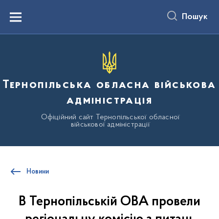
до
основного
Пошук
вмісту
Menu
Тернопільська обласна військова
адміністрація
Офіційний сайт Тернопільської обласної
військової адміністрації
Новини
В Тернопільській ОВА провели