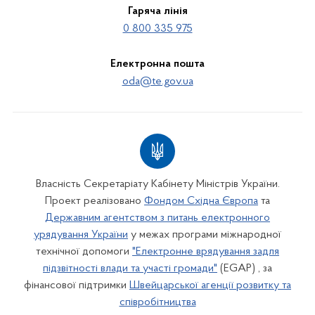
Гаряча лінія
0 800 335 975
Електронна пошта
oda@te.gov.ua
Власність Секретаріату Кабінету Міністрів України.
Проект реалізовано
Фондом Східна Європа
та
Державним агентством з питань електронного
урядування України
у межах програми міжнародної
технічної допомоги
"Електронне врядування задля
підзвітності влади та участі громади"
(EGAP) , за
фінансової підтримки
Швейцарської агенції розвитку та
співробітництва