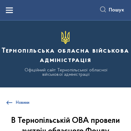
до
основного
Пошук
вмісту
Menu
Тернопільська обласна військова
адміністрація
Офіційний сайт Тернопільської обласної
військової адміністрації
Новини
В Тернопільській ОВА провели