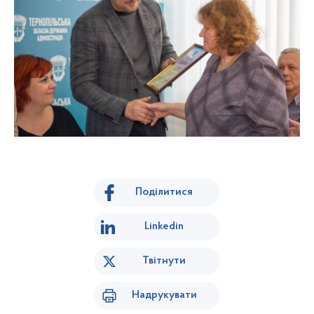
Поділитися
Linkedin
Твітнути
Надрукувати