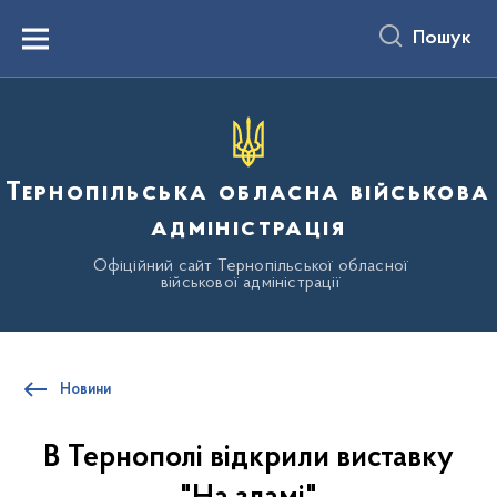
до
основного
Пошук
вмісту
Menu
Тернопільська обласна військова
адміністрація
Офіційний сайт Тернопільської обласної
військової адміністрації
Новини
В Тернополі відкрили виставку