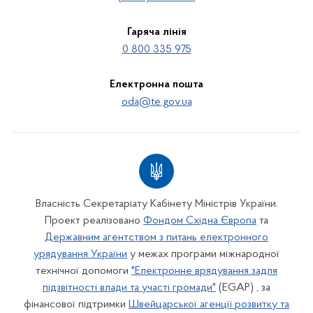
Гаряча лінія
0 800 335 975
Електронна пошта
oda@te.gov.ua
Власність Секретаріату Кабінету Міністрів України.
Проект реалізовано
Фондом Східна Європа
та
Державним агентством з питань електронного
урядування України
у межах програми міжнародної
технічної допомоги
"Електронне врядування задля
підзвітності влади та участі громади"
(EGAP) , за
фінансової підтримки
Швейцарської агенції розвитку та