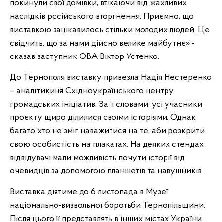
покинули свої домівки, втікаючи від жахливих
наслідків російського вторгнення. Приємно, що
виставкою зацікавилось стільки молодих людей. Це
свідчить, що за нами дійсно велике майбутнє» -
сказав заступник ОВА Віктор Устенко.
До Тернополя виставку привезла Надія Нестеренко
– аналітикиня Східноукраїнського центру
громадських ініціатив. За її словами, усі учасники
проєкту щиро ділилися своїми історіями. Однак
багато хто не зміг наважитися на те, аби розкрити
свою особистість на плакатах. На деяких стендах
відвідувачі мали можливість почути історії від
очевидців за допомогою планшетів та навушників.
Виставка діятиме до 6 листопада в Музеї
національно-визвольної боротьби Тернопільщини.
Після цього її представлять в інших містах України.