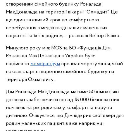
створенням сімейного будинку Рональда
МакДональда на території лікарні “Охмадит”. Це
ще один важливий крок до комфортного
перебування в медзакладі наших маленьких
пацієнтів та їхніх родин», — розповів Віктор Ляшко.
Минулого року між МОЗ та БО «Фундація Дім
Рональда МакДональда в Україні» було
підписано
меморандум
про взаєморозуміння, який
поклав старт створенню сімейного будинку на
території Охматдиту.
Дім Рональда МакДональда матиме 50 кімнат, які
дозволять забезпечити понад 18 000 безоплатних
ночівель на рік родинам у комфорті та поруч з
дитиною. Очікується, що Дім відкриє свої двері для
родин маленьких пацієнтів вже наприкінці