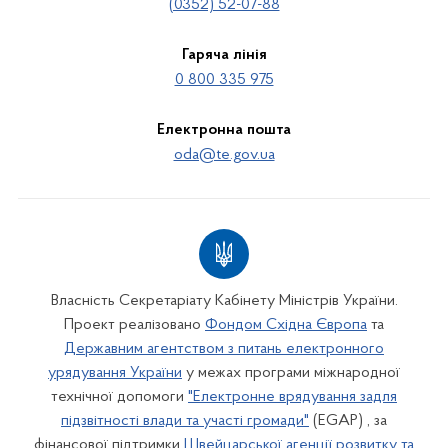
(0352) 52-07-88
Гаряча лінія
0 800 335 975
Електронна пошта
oda@te.gov.ua
Власність Секретаріату Кабінету Міністрів України.
Проект реалізовано
Фондом Східна Європа
та
Державним агентством з питань електронного
урядування України
у межах програми міжнародної
технічної допомоги
"Електронне врядування задля
підзвітності влади та участі громади"
(EGAP) , за
фінансової підтримки
Швейцарської агенції розвитку та