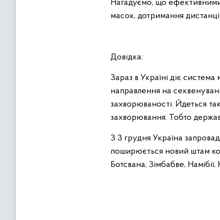
Нагадуємо, що ефективними
масок, дотримання дистанції
Довідка:
Зараз в Україні діє система
направлення на секвенування 
захворюваності. Йдеться так
захворювання. Тобто держав
З 3 грудня Україна запрова
поширюється новий штам ко
Ботсвана, Зімбабве, Намібії,