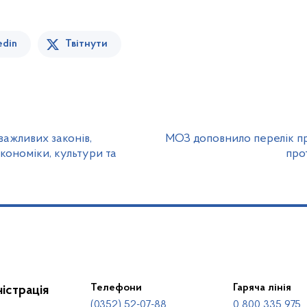
edin
Твітнути
важливих законів,
МОЗ доповнило перелік пр
кономіки, культури та
про
Телефони
Гаряча лінія
істрація
(0352) 52-07-88
0 800 335 975