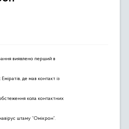
міратів, де мав контакт із
 обстеження кола контактних
навірус штаму “Омікрон”.