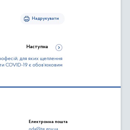
Надрукувати
Наступна
офесій, для яких щеплення
ти COVID-19 є обов’язковим
Електронна пошта
oda@te.gov.ua