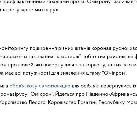
 профілактичними заходами проти “Омікрону” залишаєт
 та регулярне миття рук.
 моніторингу поширення різних штамів коронавірусної хв
зразків із так званих “кластерів”, тобто тих районів, де
ож про людей, які повернулися з-за кордону, та тих, хто 
а має всі потужності для виявлення штаму “Омікрон”.
дила
обов’язкову самоізоляцію
для осіб, які повернулись із
ронавірусу “Омікрон”. Йдеться про Південно-Африканськ
 Королівство Лесото, Королівство Есватіні, Республіку Моз