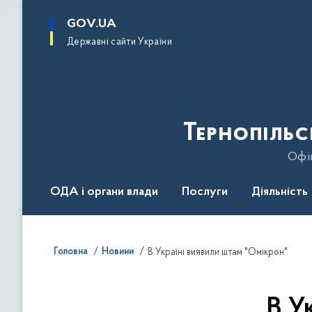
до
основного
GOV.UA
вмісту
Державні сайти України
Тернопільс
Офіц
ОДА і органи влади
Послуги
Діяльність
Головна
Новини
В Україні виявили штам "Омікрон"
В У