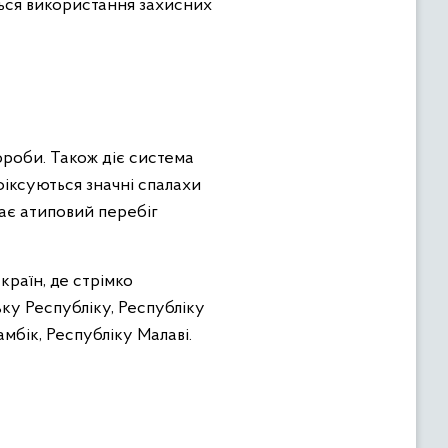
ься використання захисних
ороби. Також діє система
 фіксуються значні спалахи
має атиповий перебіг
 країн, де стрімко
у Республіку, Республіку
амбік, Республіку Малаві.