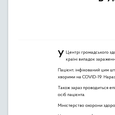
У Центрі громадського здоров’я України за результатами повногеномного секвенування виявлено перший в
країні випадок зараження
Пацієнт, інфікований цим шт
хворими на COVID-19. Наразі
Також зараз проводиться еп
осіб пацієнта.
Міністерство охорони здоро