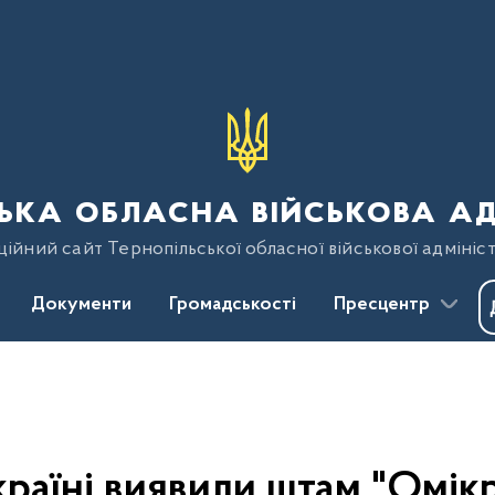
ька обласна військова ад
ійний сайт Тернопільської обласної військової адмініст
Документи
Громадськості
Пресцентр
країні виявили штам "Омік