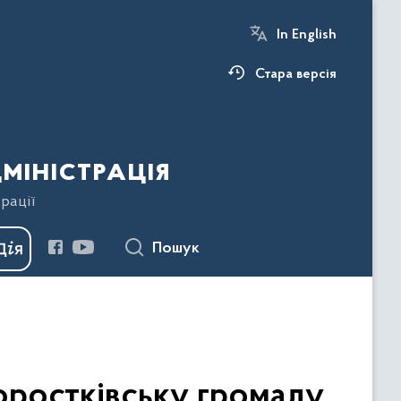
In English
Стара версія
міністрація
рації
Пошук
Хоростківську громаду