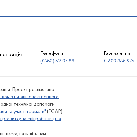
Телефони
Гаряча лінія
істрація
(0352) 52-07-88
0 800 335 975
країни. Проект реалізовано
твом з питань електронного
одної технічної допомоги
ади та участі громади"
(EGAP) ,
 розвитку та співробітництва
ь ласка, напишіть нам: