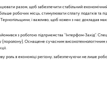
цювати разом, щоб забезпечити стабільний економічний
більше робочих місць, стимулювати сплату податків та п
 Тернопільщини, і важливо, щоб кожен з нас докладав макс
айомився з роботою підприємства “Інтерфом-Захід”. Спец
ну (поролону). Оснащене сучасним високотехнологічним 
ції.
ву роль в економіці регіону, забезпечуючи не лише робоч