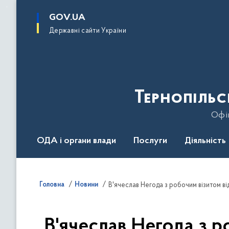
до
основного
GOV.UA
вмісту
Державні сайти України
Тернопільс
Офіц
ОДА і органи влади
Послуги
Діяльність
Головна
Новини
В'ячеслав Негода з робочим візитом ві
В'ячеслав Негода з р