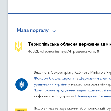
Мапа порталу
Тернопільська обласна державна адмін
46021, м.Тернопіль, вул.М.Грушевського, 8
Власність Секретаріату Кабінету Міністрів У
Фондом Східна Європа
та
Державним агентс
урядування України
у межах програми міжнар
"Електронне врядування задля підзвітності вл
за фінансової підтримки
Швейцарської агенції
Якщо ви маєте зауваження або пропозиції, буд