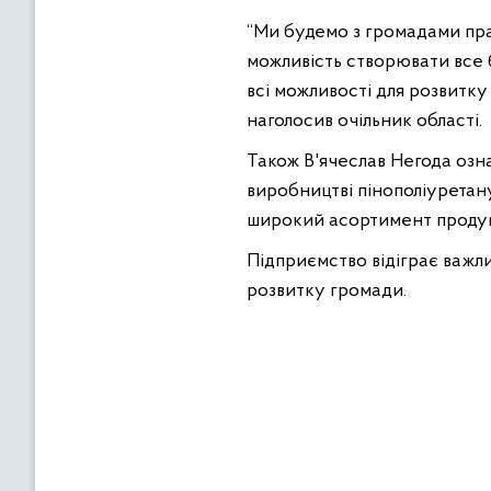
“Ми будемо з громадами пра
можливість створювати все 
всі можливості для розвитку
наголосив очільник області.
Також В'ячеслав Негода озн
виробництві пінополіурета
широкий асортимент продук
Підприємство відіграє важли
розвитку громади.