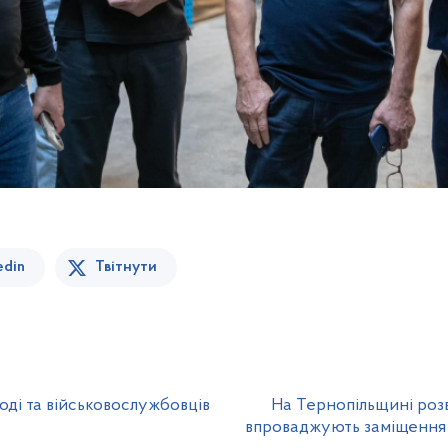
edin
Твітнути
оді та військовослужбовців
На Тернопільщині розв
впроваджують заміщення 