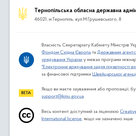
Тернопільська обласна державна адмін
46021, м.Тернопіль, вул.М.Грушевського, 8
Власність Секретаріату Кабінету Міністрів У
Фондом Східна Європа
та
Державним агентс
урядування України
у межах програми міжнар
"Електронне врядування задля підзвітності вл
за фінансової підтримки
Швейцарської агенції
Якщо ви маєте зауваження або пропозиції, буд
support@kmu.gov.ua
Весь контент доступний за ліцензією
Creativ
International license
, якщо не зазначено інше