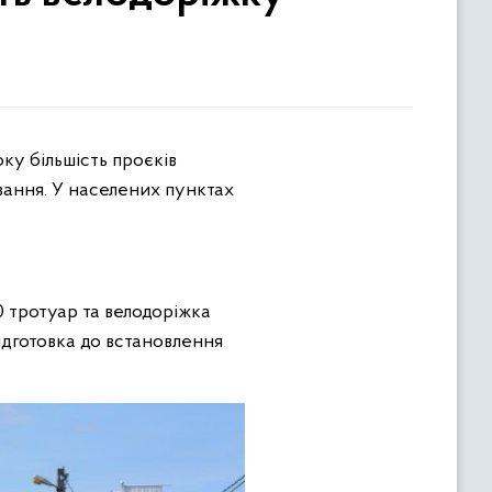
ку більшість проєків
вання. У населених пунктах
0 тротуар та велодоріжка
ідготовка до встановлення