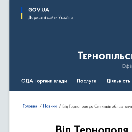
до
основного
GOV.UA
вмісту
Державні сайти України
Тернопільс
Офіц
ОДА і органи влади
Послуги
Діяльність
Головна
Новини
Від Тернополя до Смиківців облаштов
Від Тернополя