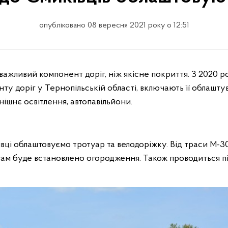
опубліковано 08 вересня 2021 року о 12:51
жливий компонент доріг, ніж якісне покриття. З 2020 ро
ту доріг у Тернопільській області, включають її облашту
ішнє освітлення, автопавільйони.
вці облаштовуємо тротуар та велодоріжку. Від траси М-3
і там буде встановлено огородження. Також проводиться п