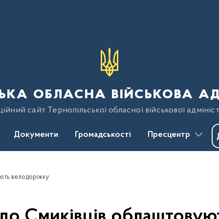
ька обласна військова ад
ійний сайт Тернопільської обласної військової адмініст
Документи
Громадськості
Пресцентр
ують велодоріжку
 до Смиківців облаштовую