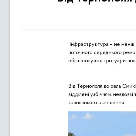
Інфраструктура – не менш ва
поточного середнього ремон
облаштовують тротуари, зовн
Від Тернополя до села Смикі
відділені узбіччям, невдовз
зовнішнього освітлення