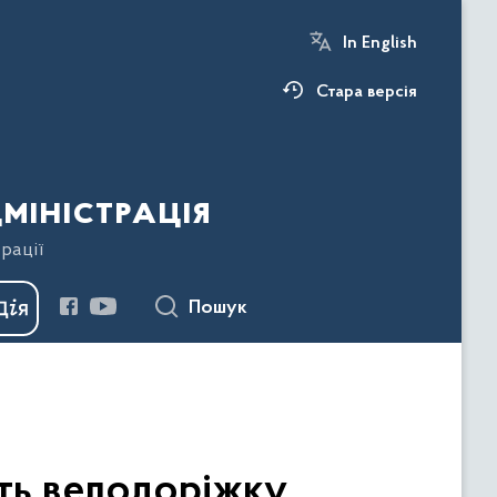
In English
Стара версія
міністрація
рації
Пошук
ть велодоріжку