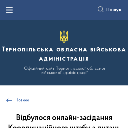
до
основного
Пошук
вмісту
Menu
Тернопільська обласна військова
адміністрація
Офіційний сайт Тернопільської обласної
військової адміністрації
Новини
Відбулося онлайн-засідання