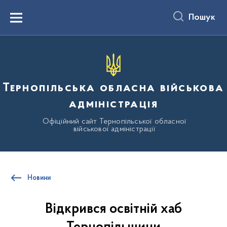
до
основного
Пошук
вмісту
Menu
Тернопільська обласна військова
адміністрація
Офіційний сайт Тернопільської обласної
військової адміністрації
Новини
Відкрився освітній хаб