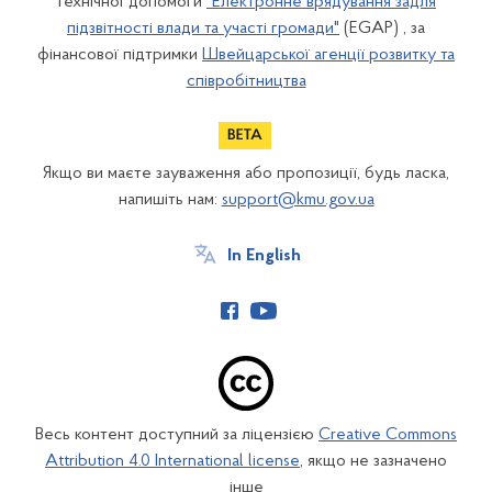
технічної допомоги
"Електронне врядування задля
підзвітності влади та участі громади"
(EGAP) , за
фінансової підтримки
Швейцарської агенції розвитку та
співробітництва
Якщо ви маєте зауваження або пропозиції, будь ласка,
напишіть нам:
support@kmu.gov.ua
In English
Весь контент доступний за ліцензією
Creative Commons
Attribution 4.0 International license
, якщо не зазначено
інше