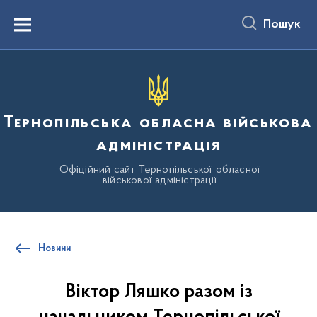
до
основного
Пошук
вмісту
Menu
Тернопільська обласна військова
адміністрація
Офіційний сайт Тернопільської обласної
військової адміністрації
Новини
Віктор Ляшко разом із