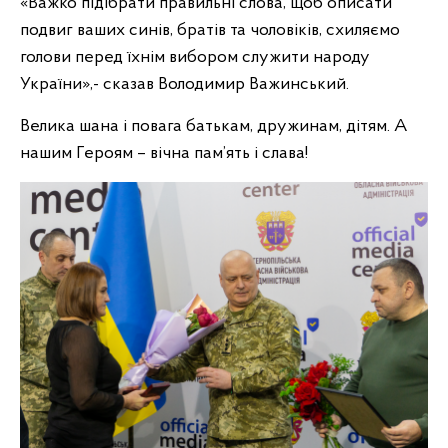
«Важко підібрати правильні слова, щоб описати
подвиг ваших синів, братів та чоловіків, схиляємо
голови перед їхнім вибором служити народу
України»,-
сказав Володимир Важинський.
Велика шана і повага батькам, дружинам, дітям. А
нашим Героям – вічна пам’ять і слава!