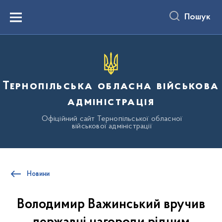
до
основного
Пошук
вмісту
Menu
Тернопільська обласна військова
адміністрація
Офіційний сайт Тернопільської обласної
військової адміністрації
Новини
Володимир Важинський вручив