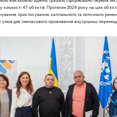
сною військовою адміністрацією сформовано перелік мі
у кількості 47 об’єктів. Протягом 2024 року на цих об’єк
нування, пристосування, капітального та поточного ремо
 умов для тимчасового проживання внутрішньо переміщен