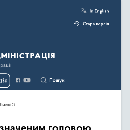
In English
Стара версія
міністрація
рації
Пошук
Володимир Важинський зустрівся з новопризначеним головою Польового офісу Управління у справах біженців у Львові Омедом Хуссамельдіном Айюбом
изначеним головою