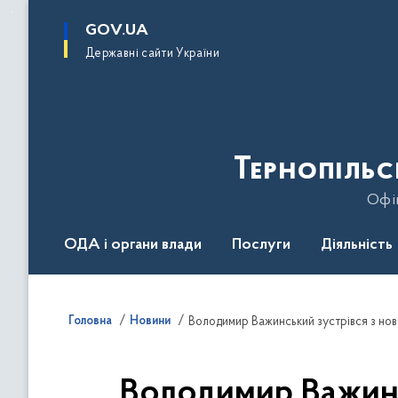
до
основного
GOV.UA
вмісту
Державні сайти України
Тернопільс
Офіц
ОДА і органи влади
Послуги
Діяльність
Головна
Новини
Володимир Важинс