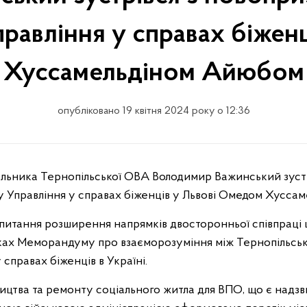
равління у справах біжен
Хуссамельдіном Айюбом
опубліковано 19 квітня 2024 року о 12:36
у Управління у справах біженців у Львові Омедом Хусс
и питання розширення напрямків двосторонньої співпрац
ах Меморандуму про взаєморозуміння між Тернопільсь
справах біженців в Україні.
ицтва та ремонту соціального житла для ВПО, що є надз