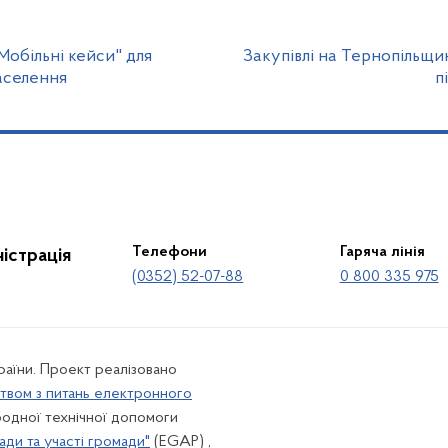
обільні кейси" для
Закупівлі на Тернопільщині
аселення
п
Телефони
Гаряча лінія
істрація
(0352) 52-07-88
0 800 335 975
країни. Проект реалізовано
твом з питань електронного
одної технічної допомоги
ади та участі громади"
(EGAP) ,