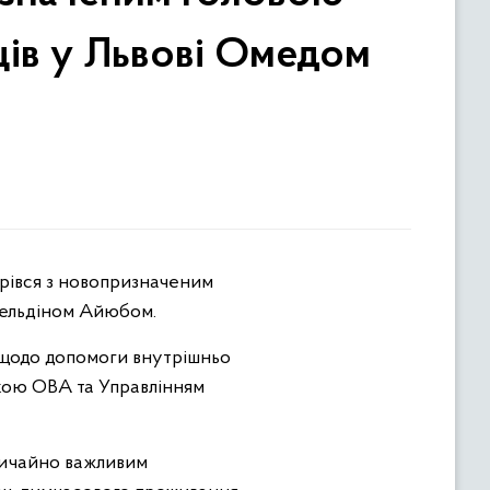
ців у Львові Омедом
амельдіном Айюбом.
і щодо допомоги внутрішньо
кою ОВА та Управлінням
вичайно важливим