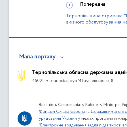
Попередня
Тернопільщина отримала "М
виїзного обслуговування н
Мапа порталу
Тернопільська обласна державна адмін
46021, м.Тернопіль, вул.М.Грушевського, 8
Власність Секретаріату Кабінету Міністрів У
Фондом Східна Європа
та
Державним агентс
урядування України
у межах програми міжнар
"Електронне врядування задля підзвітності вл