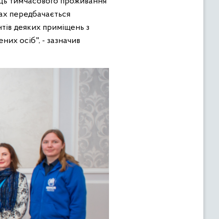
сць тимчасового проживання
тах передбачається
нтів деяких приміщень з
их осіб", - зазначив