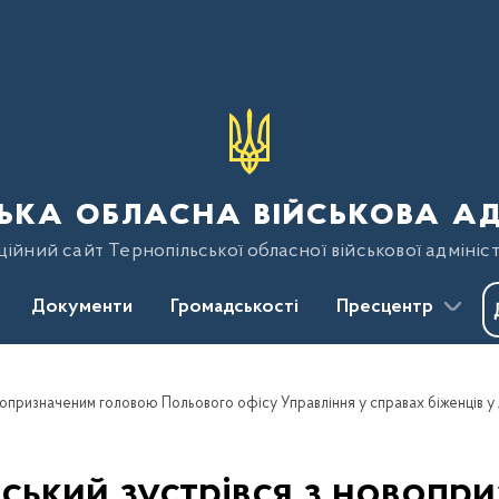
ька обласна військова ад
ійний сайт Тернопільської обласної військової адмініст
Документи
Громадськості
Пресцентр
ький зустрівся з новопр