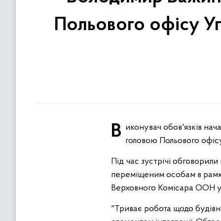
Польового офісу Уп
Виконувач обов'язків начальника Тернопільської ОВА Володимир Важинський зустрівся з новопризначеним
головою Польового офіс
Під час зустрічі обговорил
переміщеним особам в рамк
Верховного Комісара ООН у 
"Триває робота щодо будівн