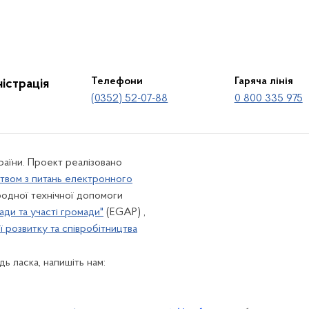
Телефони
Гаряча лінія
істрація
(0352) 52-07-88
0 800 335 975
країни. Проект реалізовано
твом з питань електронного
одної технічної допомоги
ади та участі громади"
(EGAP) ,
 розвитку та співробітництва
ь ласка, напишіть нам: