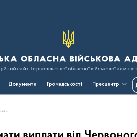
ька обласна військова ад
ійний сайт Тернопільської обласної військової адмініст
Документи
Громадськості
Пресцентр
еста
мати виплати від Червоног