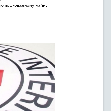
и по пошкодженому майну