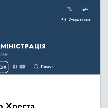
In English
Стара версія
міністрація
рації
Пошук
о Хреста