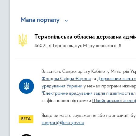
Мапа порталу
Тернопільська обласна державна адмін
46021, м.Тернопіль, вул.М.Грушевського, 8
Власність Секретаріату Кабінету Міністрів У
Фондом Східна Європа
та
Державним агентс
урядування України
у межах програми міжнар
"Електронне врядування задля підзвітності вл
за фінансової підтримки
Швейцарської агенції
Якщо ви маєте зауваження або пропозиції, буд
support@kmu.gov.ua