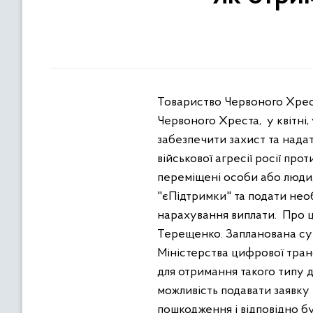
Товариство Червоного Хреста
Червоного Хреста, у квітні
забезпечити захист та нада
військової агресії росії 
переміщені особи або люди, 
"єПідтримки" та подати нео
нарахування виплати. Про 
Терещенко. Запланована сум
Міністерства цифрової тран
для отримання такого типу д
можливість подавати заявку
пошкодження і відповідно б