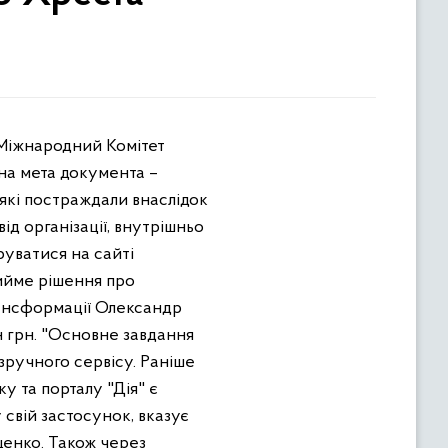
 Міжнародний Комітет
на мета документа –
які постраждали внаслідок
 від організації, внутрішньо
руватися на сайті
рийме рішення про
рансформації Олександр
 грн. "Основне завдання
ручного сервісу. Раніше
у та порталу "Дія" є
свій застосунок, вказує
щенко. Також через