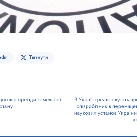
edin
Твітнути
 договір оренди земельної
В Україні реалізовують п
 стану
співробітників переміщен
наукових установ України
а