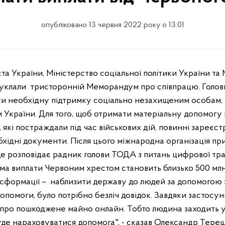
опубліковано 13 червня 2022 року о 13:01
 України, Міністерство соціальної політики України та
, уклали тристоронній Меморандум про співпрацю. Голов
ти необхідну підтримку соціально незахищеним особам, 
проти України. Для того, щоб отримати матеріальну допомогу
які постраждали під час військових дій, повинні зареєст
бхідні документи. Після цього міжнародна організація п
це розповідає радник голови ТОДА з питань цифрової т
а виплати Червоним хрестом становить близько 500 млн
сформації – наблизити державу до людей за допомогою з
опомоги, було потрібно безліч довідок. Завдяки застосунк
 про пошкоджене майно онлайн. Тобто людина заходить у 
уде нараховуватися допомога", - сказав Олександр Тере