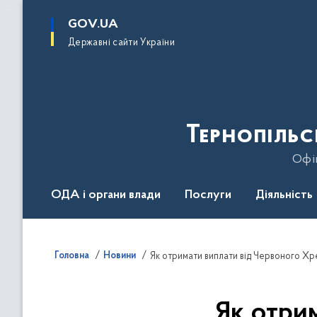
до
основного
GOV.UA
вмісту
Державні сайти України
Тернопільс
Офіц
ОДА і органи влади
Послуги
Діяльність
Головна
Новини
Як отримати виплати від Червоного Хр
Як отри