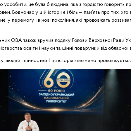
 уособити, це була б людина, яка з гордістю говорить пр
дей. Водночас у цій історії є і біль — пам’ять про тих, хто
нє, у перемогу і в нові покоління, які продовжать розвиват
ьник ОВА також вручив подяку Голови Верховної Ради Укр
істерства освіти і науки та цінні подарунки від обласної в
ку, людей і цінностей. І ця історія впевнено продовжується