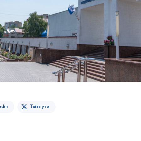
edin
Твітнути