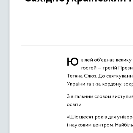
Ювілей об’єднав велику університетську родину — випускників, викладачів і партнерів. Серед почесних
гостей — третій През
Тетяна Слюз. До святкування
України та з-за кордону, зо
З вітальним словом виступив
освіти.
«Шістдесят років для універс
і науковим центром. Найбіль