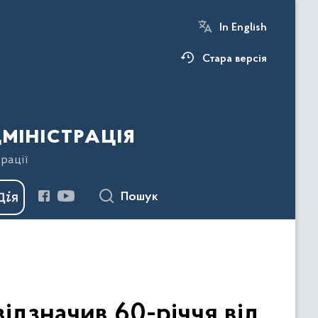
In English
Стара версія
міністрація
рації
Пошук
ідзначив 60-річчя від