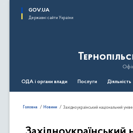
до
основного
GOV.UA
вмісту
Державні сайти України
Тернопільс
Офіц
ОДА і органи влади
Послуги
Діяльність
Головна
Новини
Західноукраїнський національний уніве
Західноукраїнський н