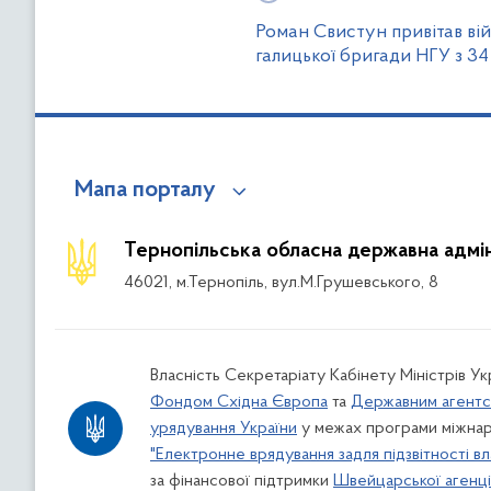
Роман Свистун привітав ві
галицької бригади НГУ з 3
Мапа порталу
Тернопільська обласна державна адмін
46021, м.Тернопіль, вул.М.Грушевського, 8
Власність Секретаріату Кабінету Міністрів У
Фондом Східна Європа
та
Державним агентс
урядування України
у межах програми міжнар
"Електронне врядування задля підзвітності вл
за фінансової підтримки
Швейцарської агенції