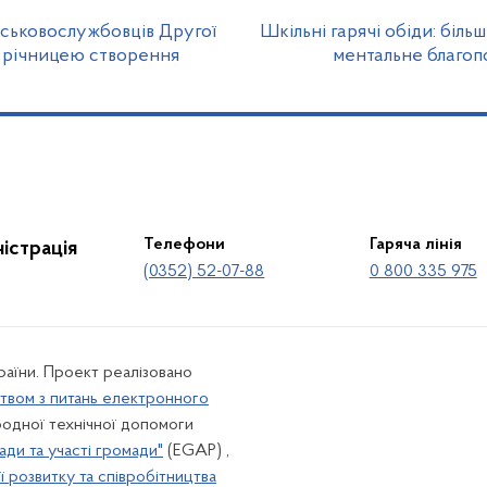
йськовослужбовців Другої
Шкільні гарячі обіди: біль
4 річницею створення
ментальне благопо
Телефони
Гаряча лінія
істрація
(0352) 52-07-88
0 800 335 975
країни. Проект реалізовано
твом з питань електронного
одної технічної допомоги
ади та участі громади"
(EGAP) ,
 розвитку та співробітництва