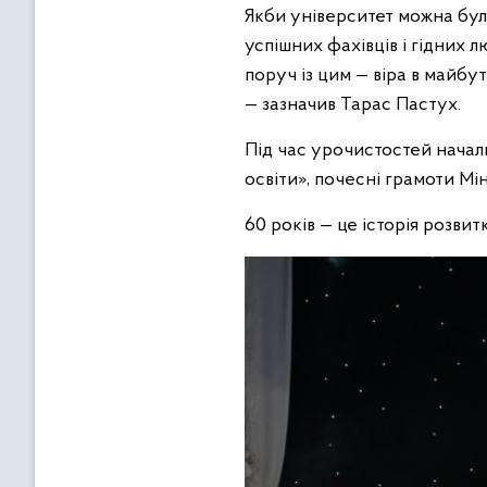
Якби університет можна було
успішних фахівців і гідних лю
поруч із цим — віра в майбут
— зазначив Тарас Пастух.
Під час урочистостей начал
освіти», почесні грамоти Мін
60 років — це історія розвит