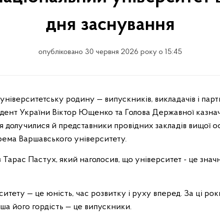
дня заснування
опубліковано 30 червня 2026 року о 15:45
идент України Віктор Ющенко та Голова Державної казна
 долучилися й представники провідних закладів вищої осв
крема Варшавського університету.
 Тарас Пастух, який наголосив, що університет - це значн
итету — це юність, час розвитку і руху вперед. За ці рок
ша його гордість — це випускники.