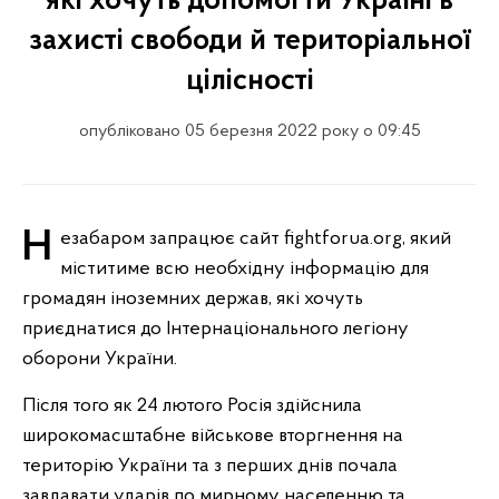
які хочуть допомогти Україні в
захисті свободи й територіальної
цілісності
опубліковано 05 березня 2022 року о 09:45
Незабаром запрацює сайт fightforua.org, який
міститиме всю необхідну інформацію для
громадян іноземних держав, які хочуть
приєднатися до Інтернаціонального легіону
оборони України.
Після того як 24 лютого Росія здійснила
широкомасштабне військове вторгнення на
територію України та з перших днів почала
завдавати ударів по мирному населенню та