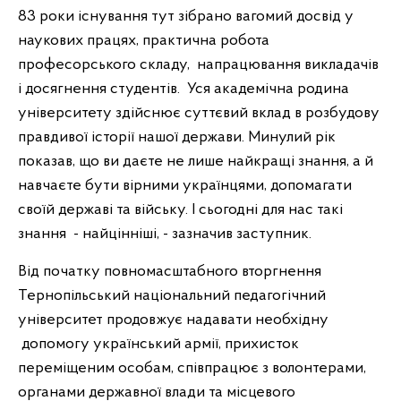
83 роки існування тут зібрано вагомий досвід у
наукових працях, практична робота
професорського складу, напрацювання викладачів
і досягнення студентів. Уся академічна родина
університету здійснює суттєвий вклад в розбудову
правдивої історії нашої держави. Минулий рік
показав, що ви даєте не лише найкращі знання, а й
навчаєте бути вірними українцями, допомагати
своїй державі та війську. І сьогодні для нас такі
знання - найцінніші, - зазначив заступник.
Від початку повномасштабного вторгнення
Тернопільський національний педагогічний
університет продовжує надавати необхідну
допомогу український армії, прихисток
переміщеним особам, співпрацює з волонтерами,
органами державної влади та місцевого