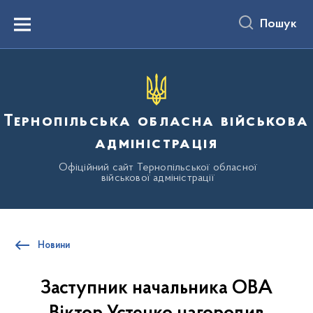
до
основного
Пошук
вмісту
Menu
Тернопільська обласна військова
адміністрація
Офіційний сайт Тернопільської обласної
військової адміністрації
Новини
Заступник начальника ОВА